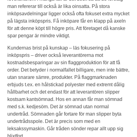
man refererar till också är lika oinsatta. På stora
inköpsavdelningar ligger också ofta fokuset extra mycket
på lägsta inköpspris. Få inköpare får en klapp på axeln
för att denne köpt till högre pris. Att företaget då kanske
spar pengar är mindre viktigt.
Kundernas brist på kunskap – läs fokusering på
inköpspris – driver också leverantörerna mot
kostnadsbesparingar av sin flaggproduktion för att få
order. Det betyder i normalfallet billigare, men inte bättre,
utan snarare sämre, produkter. På flaggmarknaden
erbjuds t.ex. en hålstickad polyester med extremt dålig
hållbarhet och det endast för att leverantören slipper
kostsam kantsömnad. Hos en annan får man sömnad
med s.k. kedjesöm. Det är sömnad utan normal
undertråd. Sömnaden går fortare för man slipper byta
undertrådsspole. Det är precis som med en
leksakssymaskin. Går tråden sönder repar allt upp sig
blixtfort.