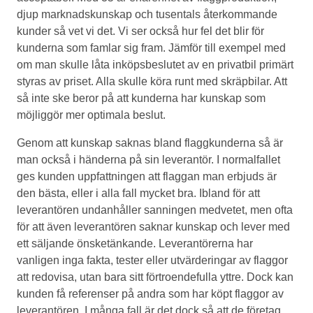
djup marknadskunskap och tusentals återkommande
kunder så vet vi det. Vi ser också hur fel det blir för
kunderna som famlar sig fram. Jämför till exempel med
om man skulle låta inköpsbeslutet av en privatbil primärt
styras av priset. Alla skulle köra runt med skräpbilar. Att
så inte ske beror på att kunderna har kunskap som
möjliggör mer optimala beslut.
Genom att kunskap saknas bland flaggkunderna så är
man också i händerna på sin leverantör. I normalfallet
ges kunden uppfattningen att flaggan man erbjuds är
den bästa, eller i alla fall mycket bra. Ibland för att
leverantören undanhåller sanningen medvetet, men ofta
för att även leverantören saknar kunskap och lever med
ett säljande önsketänkande. Leverantörerna har
vanligen inga fakta, tester eller utvärderingar av flaggor
att redovisa, utan bara sitt förtroendefulla yttre. Dock kan
kunden få referenser på andra som har köpt flaggor av
leverantören. I många fall är det dock så att de företag