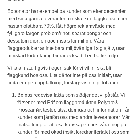
Exponator har exempel på kunder som efter decennier
med sina gamla leverantör minskat sin flaggkonsumtion
nästan ofattbara 70%, fått högre reklamvärde med
fylligare färger, problemfrihet, sparat pengar och
dessutom gjort en god insats för miljön. Våra
flaggprodukter är inte bara miljövänliga i sig själv, utan
minskad förbrukning bidrar också till en bättre miljö.
Vi talar naturligtvis i egen sak för vi vill ni ska bli
flaggkund hos oss. Lita därför inte på oss initialt, utan
bilda er egen uppfattning, förslagsvis enligt följande:
Be oss redovisa fakta som stödjer det vi påstår. Vi
förser er med Pdf om flaggprodukten Polypro® –
Proseam®, tester, utvärderingar och information från
kunder som jämfört oss med andra leverantörer. Vår
målsättning är att öka kunskapen hos våra möjliga
kunder för med ökad insikt föredrar flertalet oss som