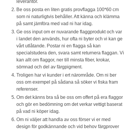
leverantör.
Be oss posta en liten gratis provflagga 100*60 cm
som ni naturligtvis behåller. Att känna och klämma
på samt jämföra med vad ni har idag.
Ge oss input om er nuvarande flaggprodukt och var
i landet den används, hur ofta ni byter och vi kan ge
vårt utlåtande. Postar ni en flagga så kan
specialstudera den, svara samt returnera flaggan. Vi
kan allt om flaggor, ner till minsta fiber, krokar,
sömnad och del av färgpigment.
Troligen har vi kunder i ert närområde. Om ni ber
oss om exempel på sådana så söker vi fiska fram
referenser.
Om det känns bra så be oss om offert på era flaggor
och gör en bedömning om det verkar vettigt baserat
på vad ni köper idag.
Om ni väljer att handla av oss förser vi er med
design för godkännande och vid behov färgprover