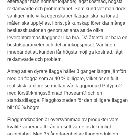
efterfrågar man normalt följande; lägst kostnad, högsta
reklamvärde och problemfrihet. Som kund vet man dock
vanligen inte vilka egenskaper flaggan ska ha för att
målen ska uppfyllas. I brist på kunskap förenklar många
beslutssituationen genom att anta att de olika
leverantörernas flaggor är lika bra. Då återställer bara en
beslutsparameter och det är inköpspriset. Vanligen
innebär det att kunden får högsta möjliga kostnad, lågt
reklamvärde och problem.
Antag att en dyrare flagga håller 3 gånger längre jämfört
med än flagga som är 40 % billigare, vilket är en fullt
realistisk jämförelse mellan vår flaggprodukt Polypro®
med förstärkningssömnad Proseam® och en
standardflagga. Flaggkostnaden för den billigare flaggan
blir 80 % högre.
Flaggmarknaden är översvämmad av produkter vars
kvalité varierar allt från uruselt värdelös till rimligt
acceptabel. Med 35 år erfarenhet av flaggproduktion,