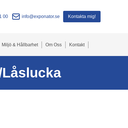
1 00
info@exponator.se
Kontakta mig!
Miljö & Hållbarhet
Om Oss
Kontakt
p/Låslucka