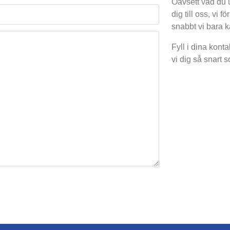
Oavsett vad du u
dig till oss, vi 
snabbt vi bara k
Fyll i dina konta
vi dig så snart s