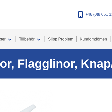
+46 (0)8 651 3
ter
Tillbehör
Slipp Problem
Kundomdömen
or, Flagglinor, Kna