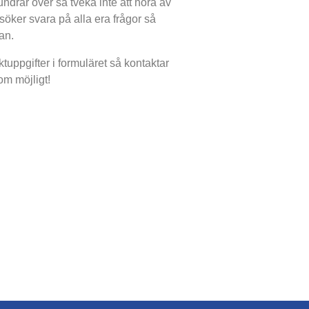
ndrar över så tveka inte att höra av
försöker svara på alla era frågor så
an.
ktuppgifter i formuläret så kontaktar
om möjligt!