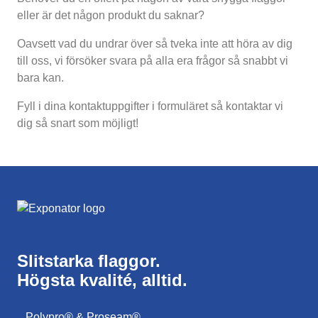
eller är det någon produkt du saknar?
Oavsett vad du undrar över så tveka inte att höra av dig
till oss, vi försöker svara på alla era frågor så snabbt vi
bara kan.
Fyll i dina kontaktuppgifter i formuläret så kontaktar vi
dig så snart som möjligt!
Slitstarka flaggor.
Högsta kvalité, alltid.
Polypro® & Proseam®